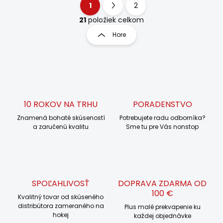
1
2
O
S
v
t
21
položiek celkom
l
r
Hore
á
á
d
n
a
k
c
o
i
e
v
p
a
r
10 ROKOV NA TRHU
PORADENSTVO
n
v
i
Znamená bohaté skúseností
Potrebujete radu odborníka?
k
a zaručenú kvalitu
Sme tu pre Vás nonstop
e
y
v
ý
p
i
s
SPOĽAHLIVOSŤ
DOPRAVA ZDARMA OD
u
100 €
Kvalitný tovar od skúseného
distribútora zameraného na
Plus malé prekvapenie ku
hokej
každej objednávke