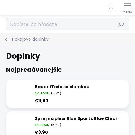
Prejsť
na
obsah
Hľadať
Hokejové doplnky
Doplnky
Najpredávanejšie
Bauer fľaša so slamkou
SKLADOM
(3 KS)
€11,90
Sprej na plexi Blue Sports Blue Clear
SKLADOM
(5 KS)
€8,90