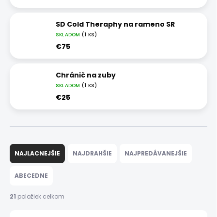
SD Cold Theraphy na rameno SR
SKLADOM
(1 KS)
€75
Chránič na zuby
SKLADOM
(1 KS)
€25
R
a
NAJLACNEJŠIE
NAJDRAHŠIE
NAJPREDÁVANEJŠIE
d
e
ABECEDNE
n
i
21
položiek celkom
e
p