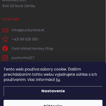
Andovská 25/E
940 02 Nové Zámky
KONTAKT
info
@
puckunited.sk
+421 911 625 050
Puck United Hockey Shop
puckunited27
Tento web používa súbory cookie. Ďalším
prechádzaním tohto webu vyjadrujete súhlas s ich
používaním. Viac informácií
tu
.
Nastavenie
Copyright 2026
Puck United
. Všetky práva vyhradené.