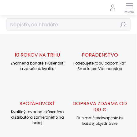
Prejsť
na
obsah
Hľadať
10 ROKOV NA TRHU
PORADENSTVO
Znamená bohaté skúseností
Potrebujete radu odborníka?
a zaručenú kvalitu
Sme tu pre Vás nonstop
SPOĽAHLIVOSŤ
DOPRAVA ZDARMA OD
100 €
Kvalitný tovar od skúseného
distribútora zameraného na
Plus malé prekvapenie ku
hokej
každej objednávke