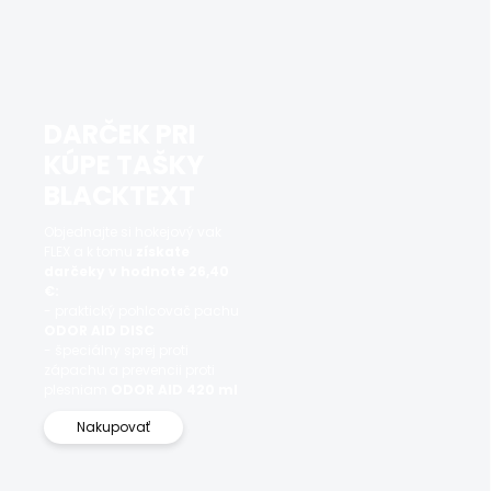
DARČEK PRI
KÚPE TAŠKY
BLACKTEXT
Objednajte si hokejový vak
FLEX a k tomu
získate
darčeky v hodnote 26,40
€:
- praktický pohlcovač pachu
ODOR AID DISC
- špeciálny sprej proti
zápachu a prevencii proti
plesniam
ODOR AID 420 ml
Nakupovať