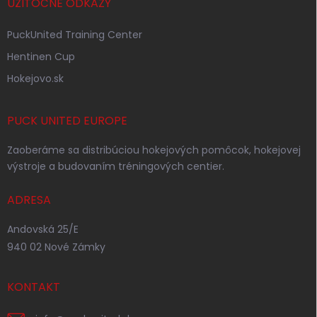
UŽITOČNÉ ODKAZY
PuckUnited Training Center
Hentinen Cup
Hokejovo.sk
PUCK UNITED EUROPE
Zaoberáme sa distribúciou hokejových pomôcok, hokejovej
výstroje a budovaním tréningových centier.
ADRESA
Andovská 25/E
940 02 Nové Zámky
KONTAKT