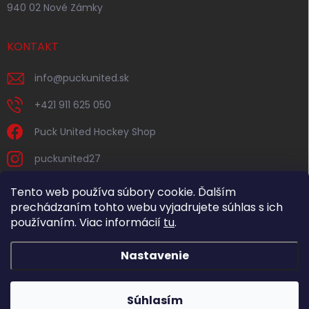
940 02 Nové Zámky
KONTAKT
info
@
puckunited.sk
+421 911 625 050
Puck United Hockey Shop
puckunited27
Tento web používa súbory cookie. Ďalším
prechádzaním tohto webu vyjadrujete súhlas s ich
používaním. Viac informácií
tu
.
Nastavenie
Copyright 2026
Puck United
. Všetky práva vyhradené.
Súhlasím