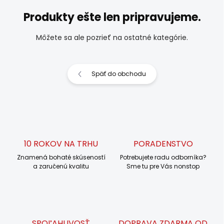
Produkty ešte len pripravujeme.
Môžete sa ale pozrieť na ostatné kategórie.
Späť do obchodu
10 ROKOV NA TRHU
PORADENSTVO
Znamená bohaté skúseností
Potrebujete radu odborníka?
a zaručenú kvalitu
Sme tu pre Vás nonstop
SPOĽAHLIVOSŤ
DOPRAVA ZDARMA OD