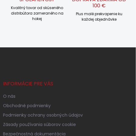
100 €
Kvalitný tovar od skúseného
distribútora zameraného na
Plus malé prekvapenie ku
hokej
každej objednávke
Z
á
p
ä
t
i
INFORMÁCIE PRE VÁS
e
O nás
Obchodné podmienky
Podmienky ochrany osobných údajov
Zásady používania súborov cookie
Bezpečnostná dokumentácia