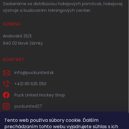
Zaoberáme sa distribúciou hokejových pomôcok, hokejovej
výstroje a budovaním tréningových centier.
ADRESA
Andovská 25/E
940 02 Nové Zámky
KONTAKT
info
@
puckunited.sk
+421 911 625 050
Puck United Hockey Shop
puckunited27
Tento web používa súbory cookie. Ďalším
prechádzaním tohto webu vyjadrujete súhlas s ich