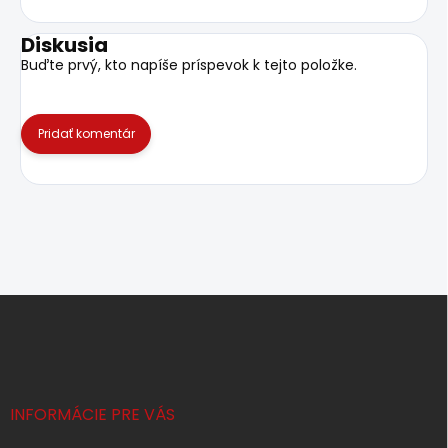
Diskusia
Buďte prvý, kto napíše príspevok k tejto položke.
Pridať komentár
Z
á
p
ä
t
i
INFORMÁCIE PRE VÁS
e