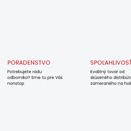
PORADENSTVO
SPOĽAHLIVOS
Potrebujete radu
Kvalitný tovar od
odborníka? Sme tu pre Vás
skúseného distribút
nonstop
zameraného na hok