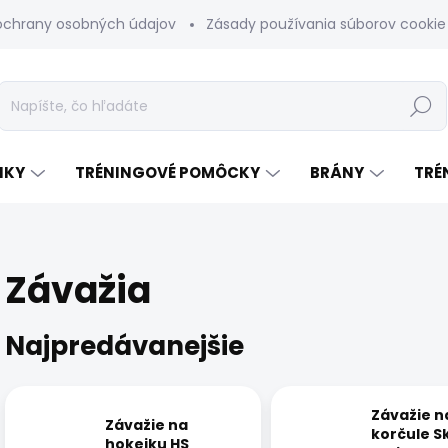
ochrany osobných údajov
Zásady používania súborov cookie
Hľadať
NKY
TRÉNINGOVÉ POMÔCKY
BRÁNY
TRÉ
Závažia
Najpredávanejšie
Závažie n
Závažie na
korčule S
hokejku HS