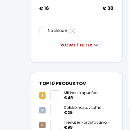
€
16
€
30
Na sklade
2
ROZBALIŤ FILTER
TOP 10 PRODUKTOV
Mikina s kapucňou
Fanatics San Jose Sharks
€49
Senior
Detské nastaviteľné
korčule na ľad
€29
PowerSlide
Trenažér korčuľovania -
Blue Sports Slide Board
€99