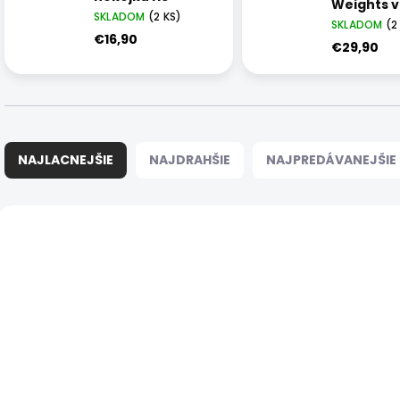
Weights v
SKLADOM
(2 KS)
Senior
SKLADOM
(2
€16,90
€29,90
R
a
NAJLACNEJŠIE
NAJDRAHŠIE
NAJPREDÁVANEJŠIE
d
e
n
V
i
ý
e
p
p
i
r
s
o
p
d
r
u
o
k
d
t
u