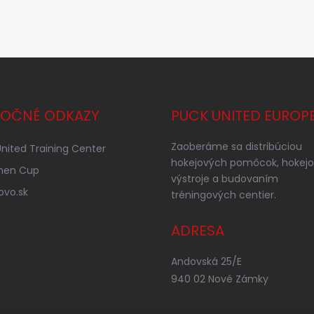
TOČNÉ ODKAZY
PUCK UNITED EUROP
Zaoberáme sa distribúciou
nited Training Center
hokejových pomôcok, hokejo
nen Cup
výstroje a budovaním
ovo.sk
tréningových centier.
ADRESA
Andovská 25/E
940 02 Nové Zámky