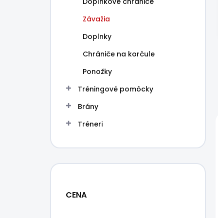
Doplnkové chrániče
e
l
Závažia
Doplnky
Chrániče na korčule
Ponožky
Tréningové pomôcky
Brány
Tréneri
CENA