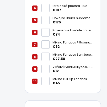
Deluxe
Strelecká plachta Blue
Sports Shooter Tutor 72"
€107
Hokejka Bauer Supreme
Ultrasonic Senior (ľavá
€175
ruka dole)
Kolieskové korčule Bauer
RS Youth (žiak)
€34
Mikina Fanatics Pittsburgh
Penguins Senior
€62
Mikina Fanatics San Jose
Sharks Senior
€27,50
Voňavé vankúšiky ODOR-
AID - Odor Magnet Pods
€12
2ks
Mikina Full Zip Fanatics
Pittsburgh Penguins
€45
Senior