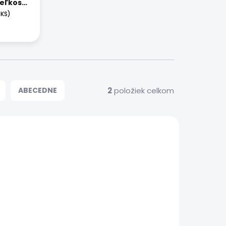
eľkosť
 KS)
2
položiek celkom
ABECEDNE