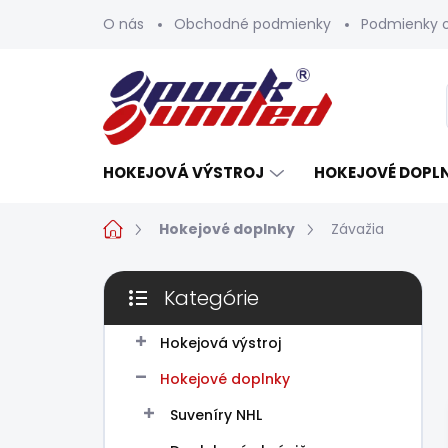
Prejsť
O nás
Obchodné podmienky
Podmienky 
na
obsah
HOKEJOVÁ VÝSTROJ
HOKEJOVÉ DOPL
Domov
Hokejové doplnky
Závažia
B
Kategórie
o
Preskočiť
č
kategórie
n
Hokejová výstroj
ý
Hokejové doplnky
p
a
Suveníry NHL
n