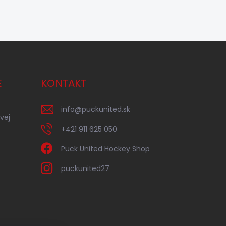
E
KONTAKT
info
@
puckunited.sk
vej
+421 911 625 050
Puck United Hockey Shop
puckunited27