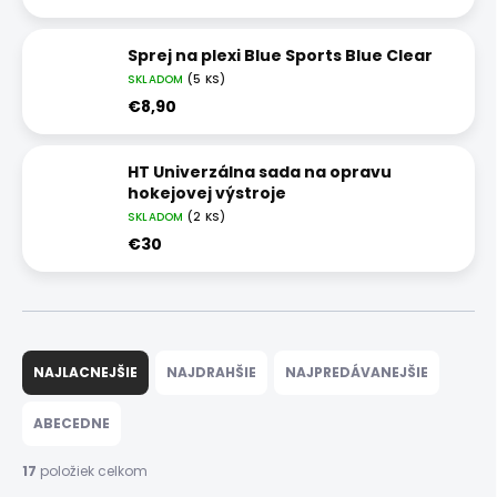
Sprej na plexi Blue Sports Blue Clear
SKLADOM
(5 KS)
€8,90
HT Univerzálna sada na opravu
hokejovej výstroje
SKLADOM
(2 KS)
€30
R
a
NAJLACNEJŠIE
NAJDRAHŠIE
NAJPREDÁVANEJŠIE
d
e
ABECEDNE
n
i
17
položiek celkom
e