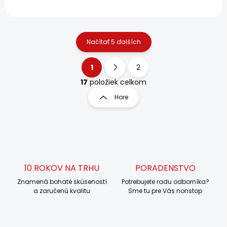
certifikovaný biologický...
aktívnom športovaní....
Načítať 5 ďalších
1
2
O
S
v
t
17
položiek celkom
l
r
Hore
á
á
d
n
a
k
c
o
i
e
v
p
a
r
10 ROKOV NA TRHU
PORADENSTVO
n
v
i
Znamená bohaté skúseností
Potrebujete radu odborníka?
k
a zaručenú kvalitu
Sme tu pre Vás nonstop
e
y
v
ý
p