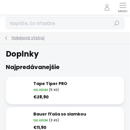
Prejsť
na
obsah
Hľadať
Hokejová výstroj
Doplnky
Najpredávanejšie
Tape Tiper PRO
SKLADOM
(5 KS)
€28,90
Bauer fľaša so slamkou
SKLADOM
(3 KS)
€11,90