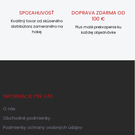
i
s
SPOĽAHLIVOSŤ
DOPRAVA ZDARMA OD
u
100 €
Kvalitný tovar od skúseného
distribútora zameraného na
Plus malé prekvapenie ku
hokej
každej objednávke
Z
á
p
ä
t
i
INFORMÁCIE PRE VÁS
e
O nás
Obchodné podmienky
Podmienky ochrany osobných údajov