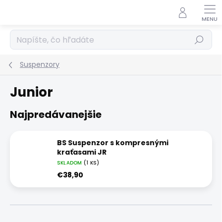
Prejsť
na
obsah
Hľadať
Suspenzory
Junior
Najpredávanejšie
BS Suspenzor s kompresnými
kraťasami JR
SKLADOM
(1 KS)
€38,90
R