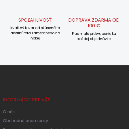
k
y
v
SPOĽAHLIVOSŤ
DOPRAVA ZDARMA OD
ý
100 €
p
Kvalitný tovar od skúseného
i
distribútora zameraného na
Plus malé prekvapenie ku
s
hokej
každej objednávke
u
Z
á
p
ä
t
i
INFORMÁCIE PRE VÁS
e
O nás
Obchodné podmienky