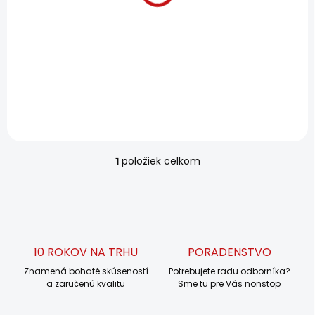
kompresnými
t
kraťasami JR
o
v
€38,90
Detail
1
položiek celkom
O
v
l
á
d
a
c
10 ROKOV NA TRHU
PORADENSTVO
i
Znamená bohaté skúseností
e
Potrebujete radu odborníka?
a zaručenú kvalitu
Sme tu pre Vás nonstop
p
r
v