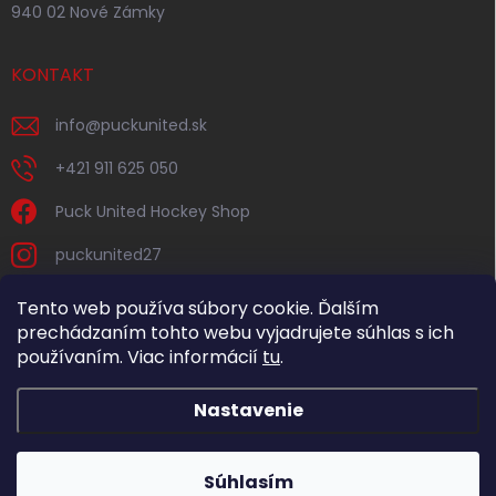
940 02 Nové Zámky
KONTAKT
info
@
puckunited.sk
+421 911 625 050
Puck United Hockey Shop
puckunited27
Tento web používa súbory cookie. Ďalším
prechádzaním tohto webu vyjadrujete súhlas s ich
používaním. Viac informácií
tu
.
Nastavenie
Copyright 2026
Puck United
. Všetky práva vyhradené.
Súhlasím