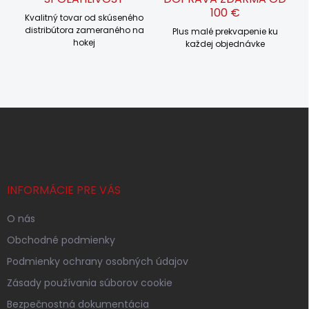
100 €
Kvalitný tovar od skúseného
distribútora zameraného na
Plus malé prekvapenie ku
hokej
každej objednávke
Z
á
p
ä
t
i
INFORMÁCIE PRE VÁS
e
O nás
Obchodné podmienky
Podmienky ochrany osobných údajov
Zásady používania súborov cookie
Bezpečnostná dokumentácia