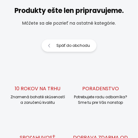
Produkty ešte len pripravujeme.
Môžete sa ale pozrieť na ostatné kategórie.
Späť do obchodu
10 ROKOV NA TRHU
PORADENSTVO
Znamená bohaté skúseností
Potrebujete radu odborníka?
a zaručenú kvalitu
Sme tu pre Vás nonstop
SPOĽAHLIVOSŤ
DOPRAVA ZDARMA OD