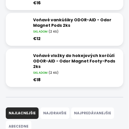
€16
Voňavé vankúšiky ODOR-AID - Odor
Magnet Pods 2ks
SKLADOM
(2 KS)
€12
Voňavé vložky do hokejových korčúlí
ODOR-AID - Odor Magnet Footy-Pods
2ks
SKLADOM
(2 KS)
€18
R
a
NAJLACNEJŠIE
NAJDRAHŠIE
NAJPREDÁVANEJŠIE
d
e
ABECEDNE