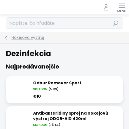
Prejsť
na
obsah
Hľadať
Hokejová výstroj
Dezinfekcia
Najpredávanejšie
Odour Remover Sport
SKLADOM
(5 KS)
€10
Antibakteriálny sprej na hokejovú
výstroj ODOR-AID 420ml
SKLADOM
(>5 KS)