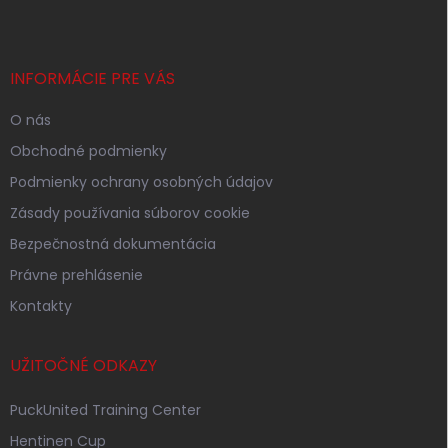
p
ä
t
i
INFORMÁCIE PRE VÁS
e
O nás
Obchodné podmienky
Podmienky ochrany osobných údajov
Zásady používania súborov cookie
Bezpečnostná dokumentácia
Právne prehlásenie
Kontakty
UŽITOČNÉ ODKAZY
PuckUnited Training Center
Hentinen Cup