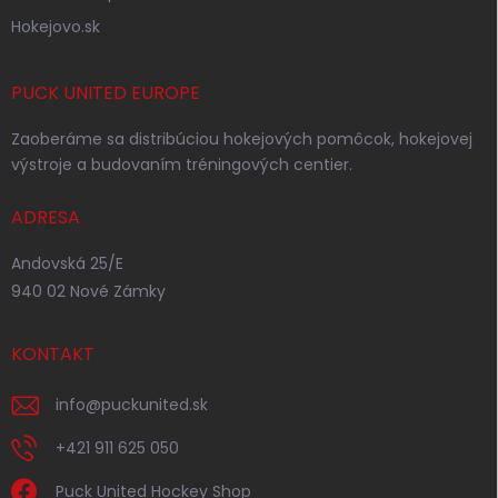
Hokejovo.sk
PUCK UNITED EUROPE
Zaoberáme sa distribúciou hokejových pomôcok, hokejovej
výstroje a budovaním tréningových centier.
ADRESA
Andovská 25/E
940 02 Nové Zámky
KONTAKT
info
@
puckunited.sk
+421 911 625 050
Puck United Hockey Shop