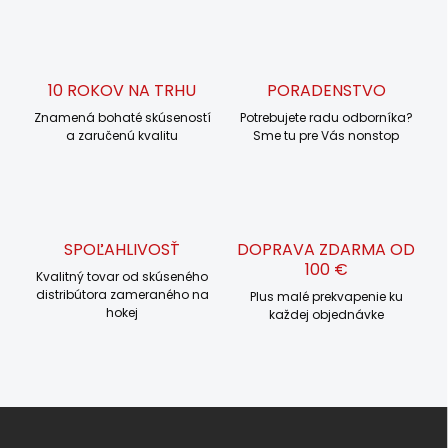
l
á
d
a
c
10 ROKOV NA TRHU
PORADENSTVO
i
Znamená bohaté skúseností
e
Potrebujete radu odborníka?
a zaručenú kvalitu
Sme tu pre Vás nonstop
p
r
v
k
y
v
SPOĽAHLIVOSŤ
DOPRAVA ZDARMA OD
ý
100 €
p
Kvalitný tovar od skúseného
i
distribútora zameraného na
Plus malé prekvapenie ku
s
hokej
každej objednávke
u
Z
á