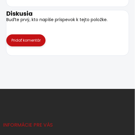
Diskusia
Buďte prvý, kto napíše príspevok k tejto položke.
Pridať komentár
Z
á
p
ä
t
i
INFORMÁCIE PRE VÁS
e