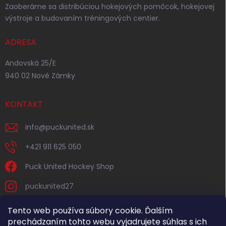
Zaoberáme sa distribúciou hokejových pomôcok, hokejovej
výstroje a budovaním tréningových centier.
ADRESA
Andovská 25/E
940 02 Nové Zámky
KONTAKT
info
@
puckunited.sk
+421 911 625 050
Puck United Hockey Shop
puckunited27
Tento web používa súbory cookie. Ďalším
prechádzaním tohto webu vyjadrujete súhlas s ich