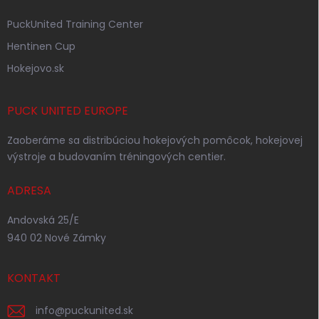
PuckUnited Training Center
Hentinen Cup
Hokejovo.sk
PUCK UNITED EUROPE
Zaoberáme sa distribúciou hokejových pomôcok, hokejovej
výstroje a budovaním tréningových centier.
ADRESA
Andovská 25/E
940 02 Nové Zámky
KONTAKT
info
@
puckunited.sk