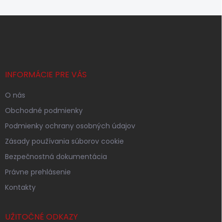
Z
á
p
ä
t
i
INFORMÁCIE PRE VÁS
e
O nás
Obchodné podmienky
Podmienky ochrany osobných údajov
Zásady používania súborov cookie
Bezpečnostná dokumentácia
Právne prehlásenie
Kontakty
UŽITOČNÉ ODKAZY