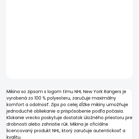
Mikina so zipsom s logom tímu NHL New York Rangers
značky Fanatics pre fanúšikov New York Rangers, vhodná
na nosenie počas každodenných aktivít štýlovo a
pohodlne. Mikina je klasického strihu a ideálna na nosenie
v chladnejších dňoch.
DETAILNÉ INFORMÁCIE
OPÝTAŤ SA
Uložiť
Mikina so zipsom s logom tímu NHL New York Rangers je
vyrobená zo 100 % polyesteru, zaručuje maximálny
komfort a odolnosť. Zips po celej dĺžke mikiny umožňuje
jednoduché obliekanie a prispôsobenie podľa počasia.
Klokanie vrecko poskytuje dostatok úložného priestoru pre
drobnosti alebo zahriatie rúk. Mikina je oficiálne
licencovaný produkt NHL, ktorý zaručuje autentickosť a
kvalitu.