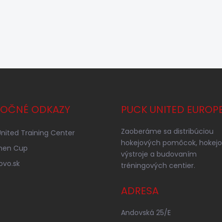
TOČNÉ ODKAZY
PUCK UNITED EUROP
Zaoberáme sa distribúciou
nited Training Center
hokejových pomôcok, hokejo
nen Cup
výstroje a budovaním
ovo.sk
tréningových centier.
ADRESA
Andovská 25/E