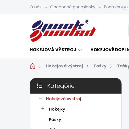
Prejsť
O nás
Obchodné podmienky
Podmienky 
na
obsah
HOKEJOVÁ VÝSTROJ
HOKEJOVÉ DOPL
Domov
Hokejová výstroj
Tašky
Tašky
B
Kategórie
o
Preskočiť
č
kategórie
n
Hokejová výstroj
ý
Hokejky
p
a
Pásky
n