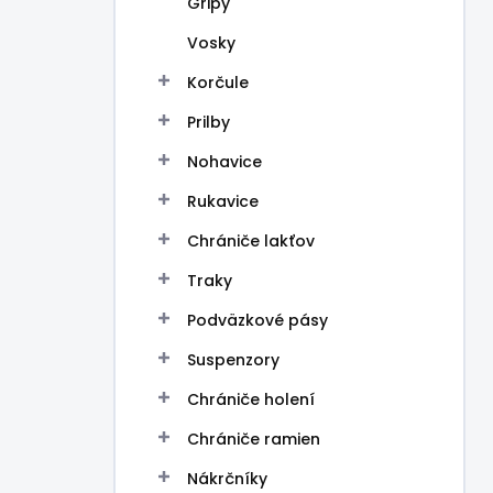
Gripy
e
l
Vosky
Korčule
Prilby
Nohavice
Rukavice
Chrániče lakťov
Traky
Podväzkové pásy
Suspenzory
Chrániče holení
Chrániče ramien
Nákrčníky