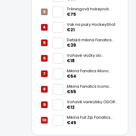
Tréningová hokejová
pomôcka - Stickhandling
€75
Fast Hands
Vak na puky HockeyShot
€21
Detská mikina Fanatics
Tampa Bay Lightning
€39
Junior
Voňavé vložky do
hokejových korčúlí ODOR-
€18
AID - Odor Magnet Footy-
Pods 2ks
Mikina Fanatics Mono
Boston Bruins Senior
€54
Mikina Fanatics Iconic
Boston Bruins Senior
€59
Voňavé vankúšiky ODOR-
AID - Odor Magnet Pods
€12
2ks
Mikina Full Zip Fanatics
Pittsburgh Penguins
€45
Senior