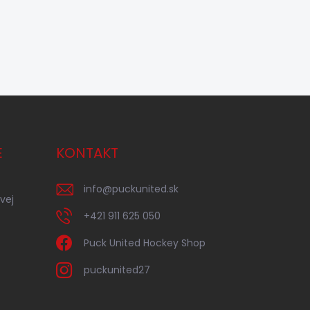
E
KONTAKT
info
@
puckunited.sk
vej
+421 911 625 050
Puck United Hockey Shop
puckunited27