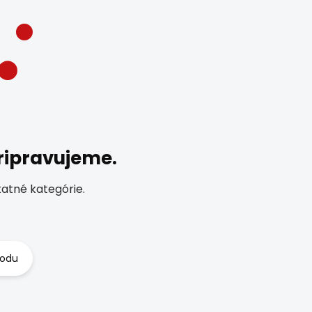
ripravujeme.
tatné kategórie.
hodu