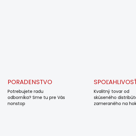
PORADENSTVO
SPOĽAHLIVOS
Potrebujete radu
Kvalitný tovar od
odborníka? Sme tu pre Vás
skúseného distribút
nonstop
zameraného na hok