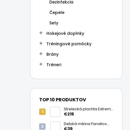
Dezinfekcia
Čepele
Sety
Hokejové doplnky
Tréningové pomôcky
Brány
Tréneri
TOP 10 PRODUKTOV
Strelecká plachta Extreme
Shooting Tarp
€215
Detská mikina Fanatics
Washington Capitals
€39