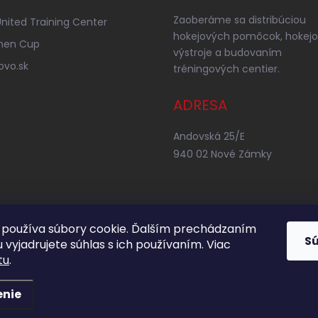
Zaoberáme sa distribúciou
nited Training Center
hokejových pomôcok, hokejo
nen Cup
výstroje a budovaním
ovo.sk
tréningových centier.
ADRESA
Andovská 25/E
940 02 Nové Zámky
používa súbory cookie. Ďalším prechádzaním
S
 vyjadrujete súhlas s ich používaním. Viac
tu
.
enie
adené.