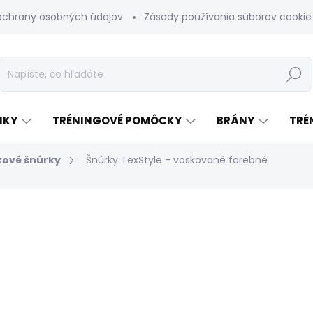
ochrany osobných údajov
Zásady používania súborov cookie
Hľadať
NKY
TRÉNINGOVÉ POMÔCKY
BRÁNY
TRÉ
kové šnúrky
Šnúrky TexStyle - voskované farebné
odnotenia
€8
Jednotková
ZVOĽTE VARIANT
cena:
VARIANT