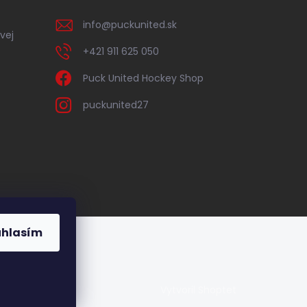
info
@
puckunited.sk
vej
+421 911 625 050
Puck United Hockey Shop
puckunited27
úhlasím
Vytvoril Shoptet