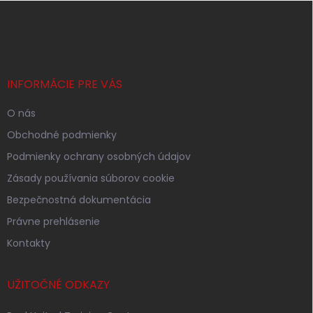
Z
á
p
ä
t
i
INFORMÁCIE PRE VÁS
e
O nás
Obchodné podmienky
Podmienky ochrany osobných údajov
Zásady používania súborov cookie
Bezpečnostná dokumentácia
Právne prehlásenie
Kontakty
UŽITOČNÉ ODKAZY