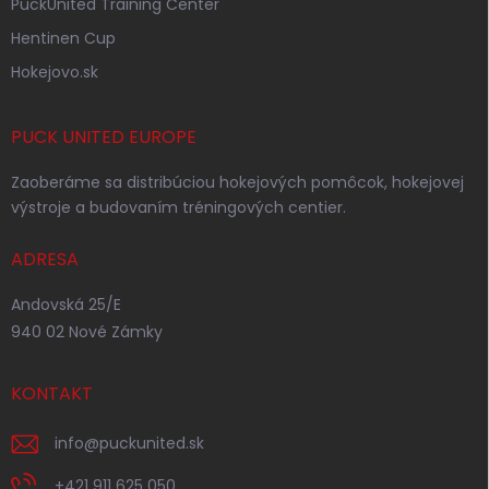
PuckUnited Training Center
Hentinen Cup
Hokejovo.sk
PUCK UNITED EUROPE
Zaoberáme sa distribúciou hokejových pomôcok, hokejovej
výstroje a budovaním tréningových centier.
ADRESA
Andovská 25/E
940 02 Nové Zámky
KONTAKT
info
@
puckunited.sk
+421 911 625 050