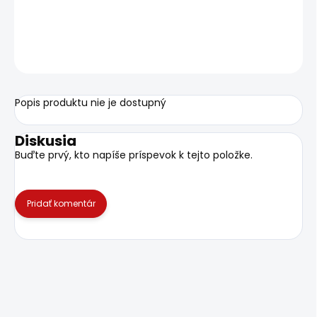
Šnúrky Blue Sports - voskované ružové
OPÝTAŤ SA
Uložiť
Popis produktu nie je dostupný
Diskusia
Buďte prvý, kto napíše príspevok k tejto položke.
Pridať komentár