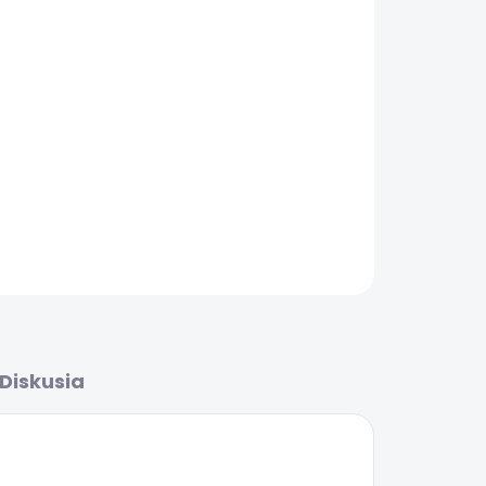
Pridať do košíka
orts, farba ružová
OPÝTAŤ SA
Diskusia