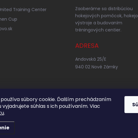
Zaoberáme sa distribúciou
nited Training Center
hokejových pomôcok, hokejo
nen Cup
výstroje a budovaním
ovo.sk
tréningových centier.
ADRESA
Andovská 25/E
940 02 Nové Zámky
používa súbory cookie. Ďalším prechádzaním
S
 vyjadrujete súhlas s ich používaním. Viac
tu
.
enie
adené.