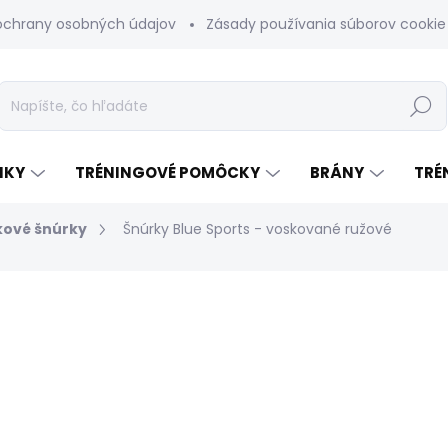
ochrany osobných údajov
Zásady používania súborov cookie
Hľadať
NKY
TRÉNINGOVÉ POMÔCKY
BRÁNY
TRÉ
kové šnúrky
Šnúrky Blue Sports - voskované ružové
odnotenia
ZNAČKA:
BLUE SPORTS
€8
Jednotková
ZVOĽTE VARIANT
cena:
VARIANT