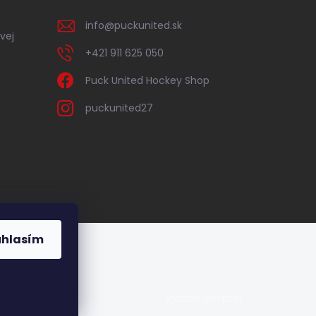
info
@
puckunited.sk
vej
+421 911 625 050
Puck United Hockey Shop
puckunited27
úhlasím
Vytvoril Shoptet