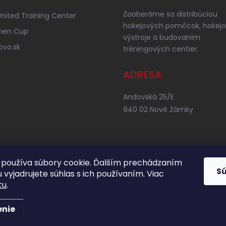
Zaoberáme sa distribúciou
nited Training Center
hokejových pomôcok, hokejo
nen Cup
výstroje a budovaním
ovo.sk
tréningových centier.
ADRESA
Andovská 25/E
940 02 Nové Zámky
používa súbory cookie. Ďalším prechádzaním
S
 vyjadrujete súhlas s ich používaním. Viac
tu
.
enie
adené.