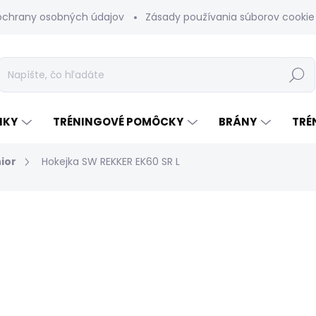
ochrany osobných údajov
Zásady používania súborov cookie
Hľadať
NKY
TRÉNINGOVÉ POMÔCKY
BRÁNY
TRÉ
ior
Hokejka SW REKKER EK60 SR L
odnotenia
€235
Jednotková
MOMENTÁLNE NEDOSTUP
cena: