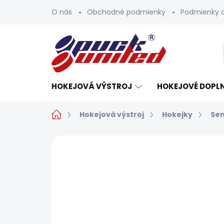
Prejsť
O nás
Obchodné podmienky
Podmienky 
na
obsah
HOKEJOVÁ VÝSTROJ
HOKEJOVÉ DOPL
Domov
Hokejová výstroj
Hokejky
Sen
Neohodnotené
Podrobnosti h