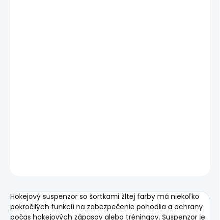
Suspenzor na hokej so šortkami Bauer Core Mesh Jock
Short Yellow je obľúbeným hokejovým vybavením, ktorý
poskytuje hokejistom potrebnú ochranu a komfort počas
hry hokeja. Oranžové kraťasy so suspenzorom zabezpečia
funkčnosť a pohodlie, čo z nich robí ideálnu voľbu pre
hráčov hokeja. Suspenzor chráni citlivé oblasti hokejistu
pred nárazmi a zraneniami, čo je nevyhnutné pri hokeji.
Mesh materiál zaručuje, že šortky sú priedušné, čím sa
znižuje potenie a zvyšuje komfort počas hokejového
zápasu alebo tréningu.
DETAILNÉ INFORMÁCIE
OPÝTAŤ SA
Uložiť
Hokejový suspenzor so šortkami žltej farby má niekoľko
pokročilých funkcií na zabezpečenie pohodlia a ochrany
počas hokejových zápasov alebo tréningov. Suspenzor je