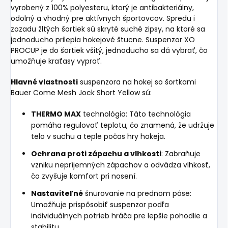
vyrobený z 100% polyesteru, ktorý je antibakteriálny,
odolný a vhodný pre aktívnych športovcov. S
predu i
zozadu žltých šortiek sú skryté suché zipsy, na ktoré sa
jednoducho prilepia hokejové štucne. Suspenzor XO
PROCUP je do šortiek všitý, jednoducho sa dá vybrať, čo
umožňuje kraťasy vyprať.
Hlavné vlastnosti
suspenzora na hokej so šortkami
Bauer Come Mesh Jock Short Yellow sú:
THERMO MAX
technológia: Táto technológia
pomáha regulovať teplotu, čo znamená, že udržuje
telo v suchu a teple počas hry hokeja.
Ochrana proti zápachu a vlhkosti
: Zabraňuje
vzniku nepríjemných zápachov a odvádza vlhkosť,
čo zvyšuje komfort pri nosení.
Nastaviteľné
šnurovanie na prednom páse:
Umožňuje prispôsobiť suspenzor podľa
individuálnych potrieb hráča pre lepšie pohodlie a
stabilitu.