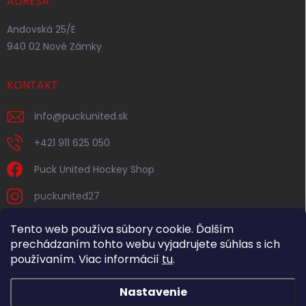
ADRESA
Andovská 25/E
940 02 Nové Zámky
KONTAKT
info
@
puckunited.sk
+421 911 625 050
Puck United Hockey Shop
puckunited27
Tento web používa súbory cookie. Ďalším
prechádzaním tohto webu vyjadrujete súhlas s ich
používaním. Viac informácií
tu
.
Nastavenie