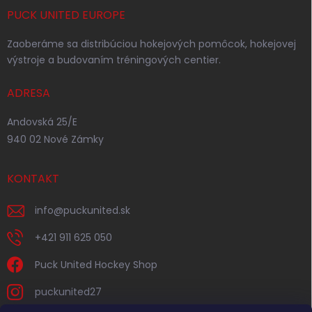
PUCK UNITED EUROPE
Zaoberáme sa distribúciou hokejových pomôcok, hokejovej
výstroje a budovaním tréningových centier.
ADRESA
Andovská 25/E
940 02 Nové Zámky
KONTAKT
info
@
puckunited.sk
+421 911 625 050
Puck United Hockey Shop
puckunited27