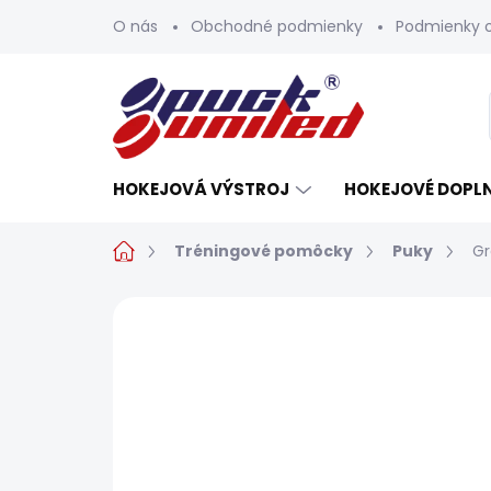
Prejsť
O nás
Obchodné podmienky
Podmienky 
na
obsah
HOKEJOVÁ VÝSTROJ
HOKEJOVÉ DOPL
Domov
Tréningové pomôcky
Puky
Gr
Neohodnotené
Podrobnosti h