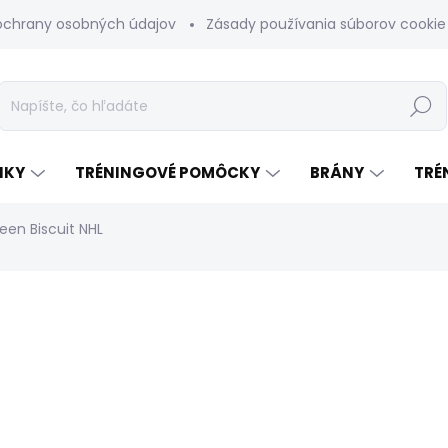
ochrany osobných údajov
Zásady používania súborov cookie
Hľadať
NKY
TRÉNINGOVÉ POMÔCKY
BRÁNY
TRÉ
een Biscuit NHL
odnotenia
€15
Jednotková
SKLADOM
(2 KS)
cena:
VARIANT