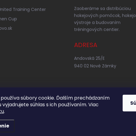
Zaoberáme sa distribúciou
nited Training Center
hokejových pomôcok, hokejo
nen Cup
výstroje a budovaním
ovo.sk
tréningových centier.
ADRESA
Andovská 25/E
940 02 Nové Zámky
používa súbory cookie. Ďalším prechádzaním
S
 vyjadrujete súhlas s ich používaním. Viac
tu
.
enie
adené.