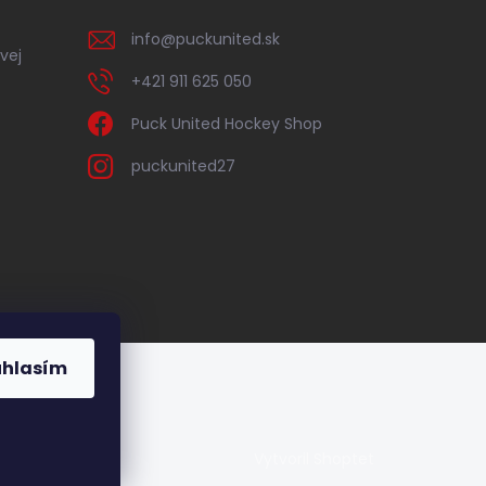
info
@
puckunited.sk
vej
+421 911 625 050
Puck United Hockey Shop
puckunited27
úhlasím
Vytvoril Shoptet