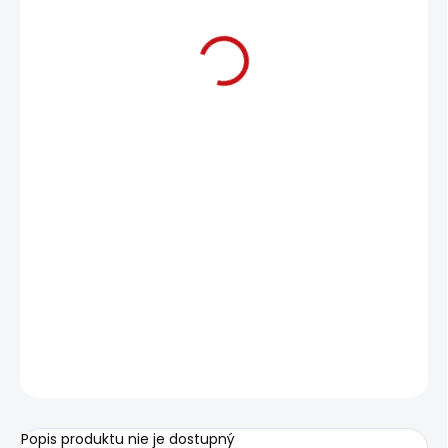
€5
Jednotková
MOMENTÁLNE NEDOSTUPNÉ
cena:
−
+
Pridať do košíka
OPÝTAŤ SA
Uložiť
Popis produktu nie je dostupný