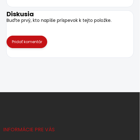
Diskusia
Buďte prvý, kto napíše príspevok k tejto položke.
Pridať komentár
Z
á
p
ä
t
i
INFORMÁCIE PRE VÁS
e