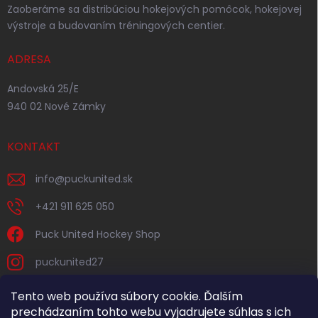
Zaoberáme sa distribúciou hokejových pomôcok, hokejovej
výstroje a budovaním tréningových centier.
ADRESA
Andovská 25/E
940 02 Nové Zámky
KONTAKT
info
@
puckunited.sk
+421 911 625 050
Puck United Hockey Shop
puckunited27
Tento web používa súbory cookie. Ďalším
prechádzaním tohto webu vyjadrujete súhlas s ich