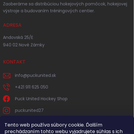
Zaoberáme sa distribúciou hokejových pomôcok, hokejovej
výstroje a budovaním tréningových centier.
ADRESA
Andovská 25/E
940 02 Nové Zámky
KONTAKT
info
@
puckunited.sk
+421 911 625 050
Puck United Hockey Shop
puckunited27
Tento web používa súbory cookie. Ďalším
prechádzaním tohto webu vyjadrujete súhlas s ich