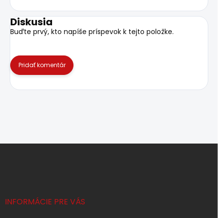
Diskusia
Buďte prvý, kto napíše príspevok k tejto položke.
Pridať komentár
Z
á
p
ä
t
i
INFORMÁCIE PRE VÁS
e