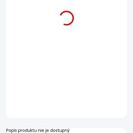
€30
Jednotková
MOMENTÁLNE NEDOSTUPNÉ
cena:
−
+
Pridať do košíka
OPÝTAŤ SA
Uložiť
Popis produktu nie je dostupný