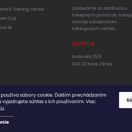
Zaoberáme sa distribúciou
nited Training Center
hokejových pomôcok, hokejo
nen Cup
výstroje a budovaním
ovo.sk
tréningových centier.
ADRESA
Andovská 25/E
940 02 Nové Zámky
používa súbory cookie. Ďalším prechádzaním
S
 vyjadrujete súhlas s ich používaním. Viac
tu
.
enie
adené.