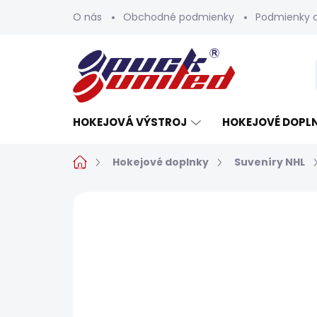
Prejsť
O nás
Obchodné podmienky
Podmienky 
na
obsah
HOKEJOVÁ VÝSTROJ
HOKEJOVÉ DOPL
Domov
Hokejové doplnky
Suveníry NHL
Neohodnotené
Podrobnosti h