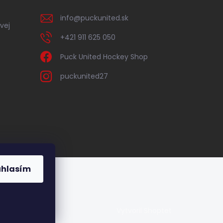
info
@
puckunited.sk
vej
+421 911 625 050
Puck United Hockey Shop
puckunited27
úhlasím
Vytvoril Shoptet