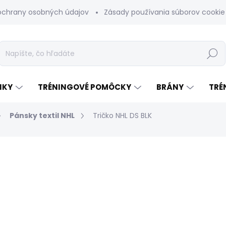
ochrany osobných údajov
Zásady používania súborov cookie
Hľadať
NKY
TRÉNINGOVÉ POMÔCKY
BRÁNY
TRÉ
Pánsky textil NHL
Tričko NHL DS BLK
odnotenia
€30
Jednotková
MOMENTÁLNE NEDOSTUP
cena:
VARIANT