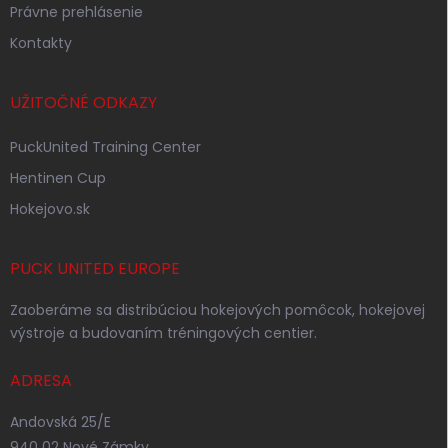
Právne prehlásenie
Kontakty
UŽITOČNÉ ODKAZY
PuckUnited Training Center
Hentinen Cup
Hokejovo.sk
PUCK UNITED EUROPE
Zaoberáme sa distribúciou hokejových pomôcok, hokejovej
výstroje a budovaním tréningových centier.
ADRESA
Andovská 25/E
940 02 Nové Zámky