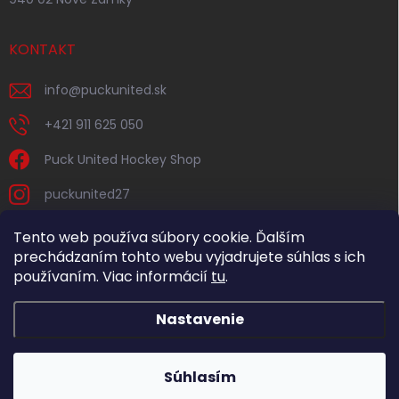
KONTAKT
info
@
puckunited.sk
+421 911 625 050
Puck United Hockey Shop
puckunited27
Tento web používa súbory cookie. Ďalším
prechádzaním tohto webu vyjadrujete súhlas s ich
používaním. Viac informácií
tu
.
Nastavenie
Copyright 2026
Puck United
. Všetky práva vyhradené.
Súhlasím
Vytvoril Shoptet