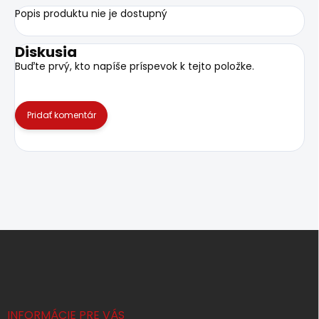
Popis produktu nie je dostupný
Diskusia
Buďte prvý, kto napíše príspevok k tejto položke.
Pridať komentár
Z
á
p
ä
t
i
INFORMÁCIE PRE VÁS