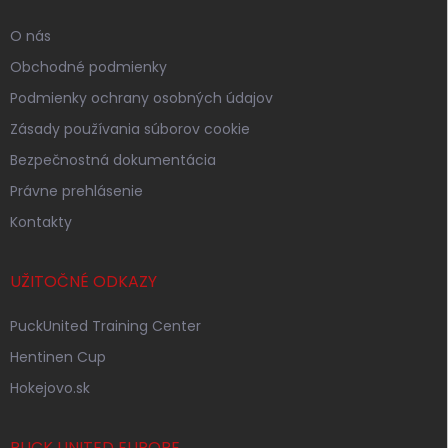
e
O nás
Obchodné podmienky
Podmienky ochrany osobných údajov
Zásady používania súborov cookie
Bezpečnostná dokumentácia
Právne prehlásenie
Kontakty
UŽITOČNÉ ODKAZY
PuckUnited Training Center
Hentinen Cup
Hokejovo.sk
PUCK UNITED EUROPE