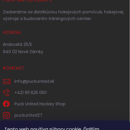
Zaoberáme sa distribúciou hokejových pomôcok, hokejovej
výstroje a budovaním tréningových centier.
ADRESA
Andovská 25/E
940 02 Nové Zámky
KONTAKT
info
@
puckunited.sk
+421 911 625 050
Puck United Hockey Shop
puckunited27
Tento web používa súbory cookie. Ďalším