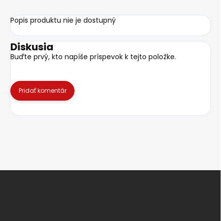
Popis produktu nie je dostupný
Diskusia
Buďte prvý, kto napíše príspevok k tejto položke.
Pridať komentár
Z
á
p
ä
t