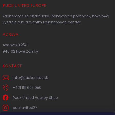
PUCK UNITED EUROPE
Zaoberáme sa distribúciou hokejových pomôcok, hokejovej
výstroje a budovaním tréningových centier.
ADRESA
Andovská 25/E
940 02 Nové Zámky
KONTAKT
info
@
puckunited.sk
+421 911 625 050
Puck United Hockey Shop
puckunited27