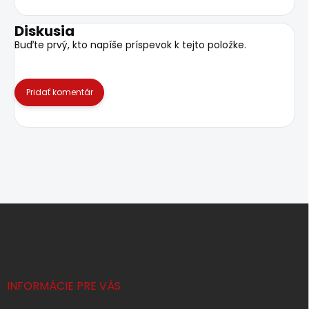
Diskusia
Buďte prvý, kto napíše príspevok k tejto položke.
Pridať komentár
Z
á
p
ä
t
i
INFORMÁCIE PRE VÁS
e