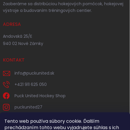
Zaoberáme sa distribúciou hokejových pomôcok, hokejovej
výstroje a budovaním tréningových centier.
ADRESA
Andovská 25/E
940 02 Nové Zámky
KONTAKT
info
@
puckunited.sk
+421 911 625 050
Puck United Hockey Shop
puckunited27
Tento web používa súbory cookie. Ďalším
prechádzaním tohto webu vyjadrujete súhlas s ich