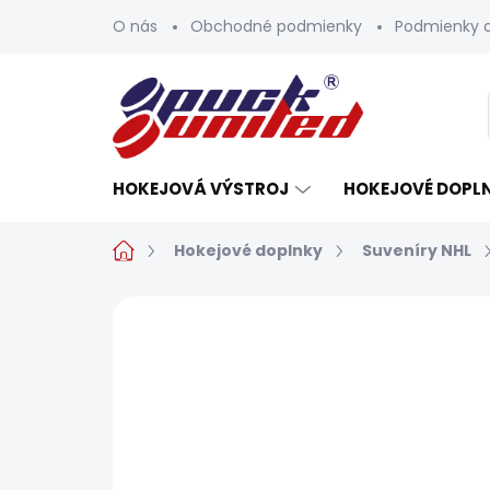
Prejsť
O nás
Obchodné podmienky
Podmienky 
na
obsah
HOKEJOVÁ VÝSTROJ
HOKEJOVÉ DOPL
Domov
Hokejové doplnky
Suveníry NHL
Neohodnotené
Podrobnosti h