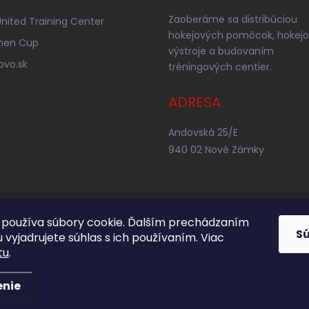
Zaoberáme sa distribúciou
nited Training Center
hokejových pomôcok, hokejo
nen Cup
výstroje a budovaním
ovo.sk
tréningových centier.
ADRESA
Andovská 25/E
940 02 Nové Zámky
používa súbory cookie. Ďalším prechádzaním
S
 vyjadrujete súhlas s ich používaním. Viac
tu
.
enie
adené.