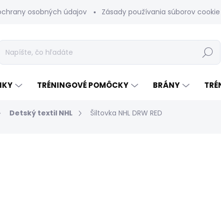
ochrany osobných údajov
Zásady používania súborov cookie
Hľadať
NKY
TRÉNINGOVÉ POMÔCKY
BRÁNY
TRÉ
Detský textil NHL
Šiltovka NHL DRW RED
odnotenia
€28
Jednotková
SKLADOM
(1 KS)
cena: