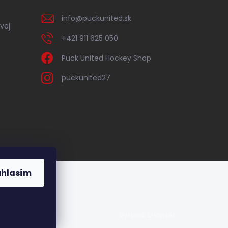
info
@
puckunited.sk
vej
+421 911 625 050
Puck United Hockey Shop
puckunited27
úhlasím
Vytvoril Shoptet