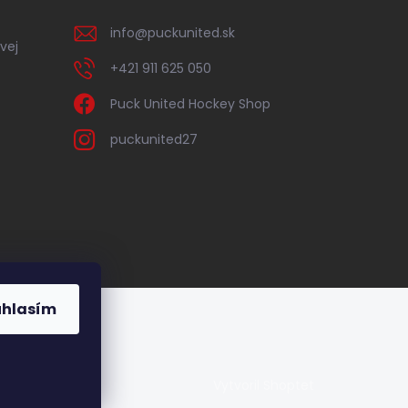
info
@
puckunited.sk
vej
+421 911 625 050
Puck United Hockey Shop
puckunited27
úhlasím
Vytvoril Shoptet