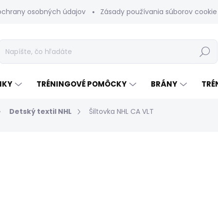
ochrany osobných údajov
Zásady používania súborov cookie
Hľadať
NKY
TRÉNINGOVÉ POMÔCKY
BRÁNY
TRÉ
Detský textil NHL
Šiltovka NHL CA VLT
odnotenia
€31
Jednotková
SKLADOM
(1 KS)
cena: