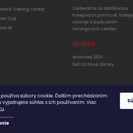
Zaoberáme sa distribúciou
nited Training Center
hokejových pomôcok, hokejo
nen Cup
výstroje a budovaním
ovo.sk
tréningových centier.
ADRESA
Andovská 25/E
940 02 Nové Zámky
používa súbory cookie. Ďalším prechádzaním
S
 vyjadrujete súhlas s ich používaním. Viac
tu
.
enie
adené.