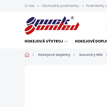
Prejsť
O nás
Obchodné podmienky
Podmienky 
na
obsah
HOKEJOVÁ VÝSTROJ
HOKEJOVÉ DOPL
Domov
Hokejové doplnky
Suveníry NHL
Neohodnotené
Podrobnosti h