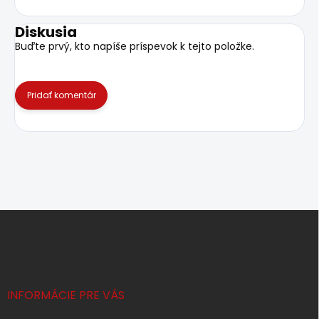
Diskusia
Buďte prvý, kto napíše príspevok k tejto položke.
Pridať komentár
Z
á
p
ä
t
i
INFORMÁCIE PRE VÁS
e