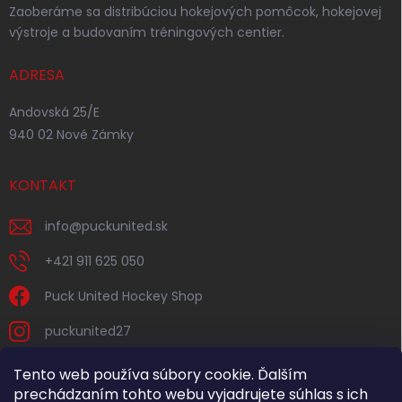
Zaoberáme sa distribúciou hokejových pomôcok, hokejovej
výstroje a budovaním tréningových centier.
ADRESA
Andovská 25/E
940 02 Nové Zámky
KONTAKT
info
@
puckunited.sk
+421 911 625 050
Puck United Hockey Shop
puckunited27
Tento web používa súbory cookie. Ďalším
prechádzaním tohto webu vyjadrujete súhlas s ich