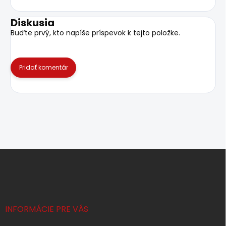
Diskusia
Buďte prvý, kto napíše príspevok k tejto položke.
Pridať komentár
Z
á
p
ä
t
i
INFORMÁCIE PRE VÁS
e