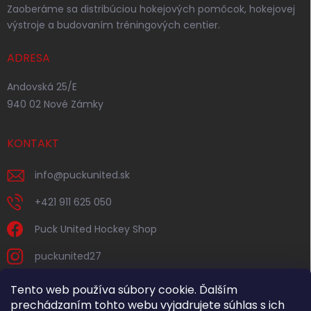
Zaoberáme sa distribúciou hokejových pomôcok, hokejovej
výstroje a budovaním tréningových centier.
ADRESA
Andovská 25/E
940 02 Nové Zámky
KONTAKT
info
@
puckunited.sk
+421 911 625 050
Puck United Hockey Shop
puckunited27
Tento web používa súbory cookie. Ďalším
prechádzaním tohto webu vyjadrujete súhlas s ich