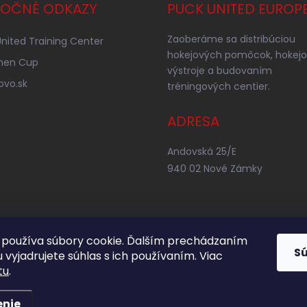
TOČNÉ ODKAZY
PUCK UNITED EUROP
Zaoberáme sa distribúciou
nited Training Center
hokejových pomôcok, hokejo
nen Cup
výstroje a budovaním
ovo.sk
tréningových centier.
ADRESA
Andovská 25/E
940 02 Nové Zámky
používa súbory cookie. Ďalším prechádzaním
S
 vyjadrujete súhlas s ich používaním. Viac
tu
.
enie