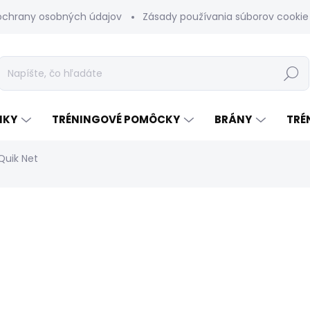
ochrany osobných údajov
Zásady používania súborov cookie
Hľadať
NKY
TRÉNINGOVÉ POMÔCKY
BRÁNY
TRÉ
Quik Net
odnotenia
ZNAČKA:
WINNWELL
€219
Jednotková
NA SKLADE DO 7 DNÍ
cena: