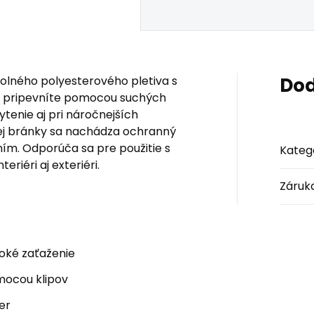
olného polyesterového pletiva s
Dod
ho pripevníte pomocou suchých
ytenie aj pri náročnejších
vej bránky sa nachádza ochranný
ním. Odporúča sa pre použitie s
Kateg
eriéri aj exteriéri.
Záruk
soké zaťaženie
mocou klipov
er