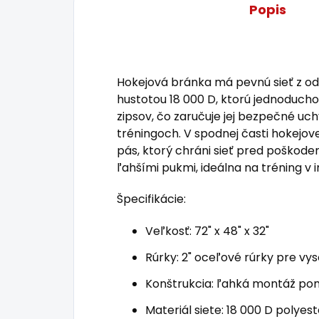
Popis
Hokejová bránka má pevnú sieť z od
hustotou 18 000 D, ktorú jednoduc
zipsov, čo zaručuje jej bezpečné uch
tréningoch. V spodnej časti hokejo
pás, ktorý chráni sieť pred poškode
ľahšími pukmi, ideálna na tréning v int
Špecifikácie:
Veľkosť: 72" x 48" x 32"
Rúrky: 2" oceľové rúrky pre vy
Konštrukcia: ľahká montáž po
Materiál siete: 18 000 D polyest