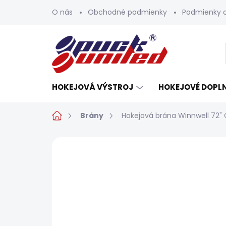
Prejsť
O nás
Obchodné podmienky
Podmienky 
na
obsah
HOKEJOVÁ VÝSTROJ
HOKEJOVÉ DOPL
Domov
Brány
Hokejová brána Winnwell 72" 
Neohodnotené
Podrobnosti h