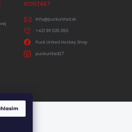
E
KONTAKT
info
@
puckunited.sk
vej
+421 911 625 050
Puck United Hockey Shop
puckunited27
úhlasím