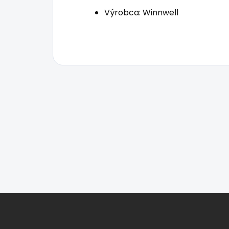
Výrobca: Winnwell
Z
á
p