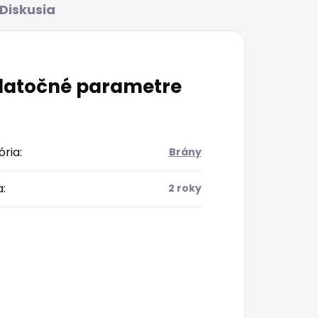
Diskusia
atočné parametre
ória
:
Brány
a
:
2 roky