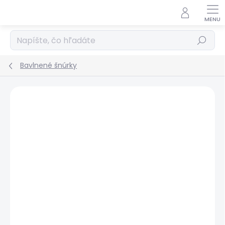
Prejsť
na
obsah
Hľadať
Bavlnené šnúrky
Podrobnosti hodnotenia
Neohodnotené
ZNAČKA:
BAUER